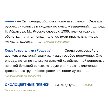
пленка
— См. кожица, оболочка попасть в пленки... Словарь
русских синонимов и сходных по смыслу выражений. под. ред.
Н. Абрамова, М.: Русские словари, 1999. пленка кожица,
оболочка; патина, пенка, палетка, ржавчина, ястык, плева,
кутикула, кассета,… …
Словарь синонимов
Семейство злаки (Poaceae)
— Среди всех семейств
цветковых растений злаки занимают особое положение. Оно
определяется не только их высокой хозяйственной ценностью,
но и той большой ролью, которую они играют в сложении
травянистых группировок растительности лугов,… …
Биологическая энциклопедия
ОКОЛОЦВЕТНЫЕ ПЛЁНКИ
— см. лодикула …
Словарь
ботанических терминов