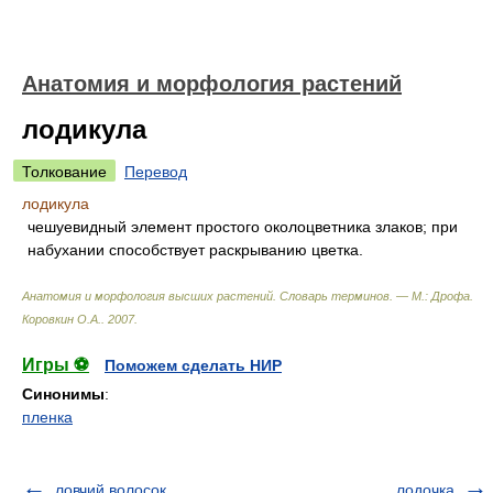
Анатомия и морфология растений
лодикула
Толкование
Перевод
лодикула
чешуевидный элемент простого околоцветника злаков; при
набухании способствует раскрыванию цветка.
Анатомия и морфология высших растений. Словарь терминов. — М.: Дрофа
.
Коровкин О.А.
.
2007
.
Игры ⚽
Поможем сделать НИР
Синонимы
:
пленка
ловчий волосок
лодочка